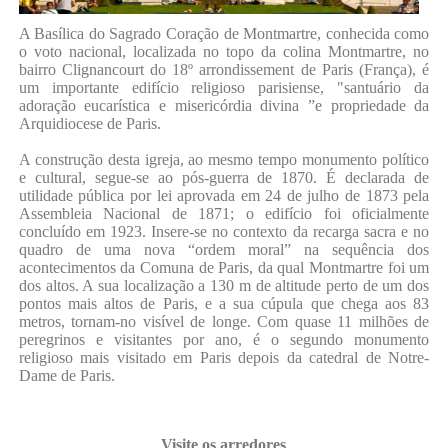
A Basílica do Sagrado Coração de Montmartre, conhecida como
o voto nacional, localizada no topo da colina Montmartre, no
bairro Clignancourt do 18º arrondissement de Paris (França), é
um importante edifício religioso parisiense, "santuário da
adoração eucarística e misericórdia divina ”e propriedade da
Arquidiocese de Paris.
A construção desta igreja, ao mesmo tempo monumento político
e cultural, segue-se ao pós-guerra de 1870. É declarada de
utilidade pública por lei aprovada em 24 de julho de 1873 pela
Assembleia Nacional de 1871; o edifício foi oficialmente
concluído em 1923. Insere-se no contexto da recarga sacra e no
quadro de uma nova “ordem moral” na sequência dos
acontecimentos da Comuna de Paris, da qual Montmartre foi um
dos altos. A sua localização a 130 m de altitude perto de um dos
pontos mais altos de Paris, e a sua cúpula que chega aos 83
metros, tornam-no visível de longe. Com quase 11 milhões de
peregrinos e visitantes por ano, é o segundo monumento
religioso mais visitado em Paris depois da catedral de Notre-
Dame de Paris.
Visite os arredores