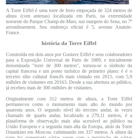
A Torre Eiffel é uma torre de ferro empoçada de 324 metros de
altura (com antenas) localizada em Paris, na extremidade
noroeste do Parque Champ-de-Mars, nas margens do Sena, no 7º
arrondissement. Seu endereço oficial é 5, avenue Anatole-
France.
história da Torre Eiffel
Construída em dois anos por Gustave Eiffel e seus colaboradores
para a Exposição Universal de Paris de 1889, e inicialmente
denominada "torre de 300 metros", tornou-se o símbolo da
capital francesa e um ponto turístico de primeiro plano: é é o
terceiro sítio cultural francês mais visitado em 2015, com 5,9
milhões de visitantes em 20163. Desde a sua abertura ao público,
já recebeu mais de 300 milhões de visitantes.
Originalmente com 312 metros de altura, a Torre Eiffel
permaneceu como o monumento mais alto do mundo por
quarenta anos. O segundo nível do terceiro andar, às vezes
chamado de quarto andar, localizado a 279,11 metros, é a
plataforma de observação mais alta acessível ao público na
União Europeia e a segunda mais alta da Europa, atrás da Torre
Ostankino em Moscou. culminando em 337 metros. A altura da
torre foi aumentada várias vezes com a instalação de várias